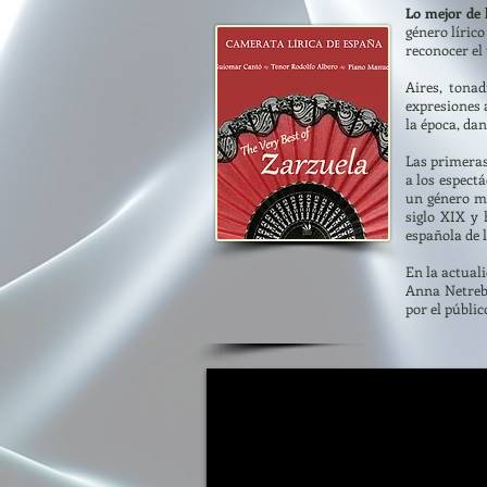
Lo mejor de
género líric
reconocer el 
Aires, tona
expresiones 
la época, da
Las primeras 
a los espect
un género mus
siglo XIX y
española de 
En la actual
Anna Netrebk
por el públic