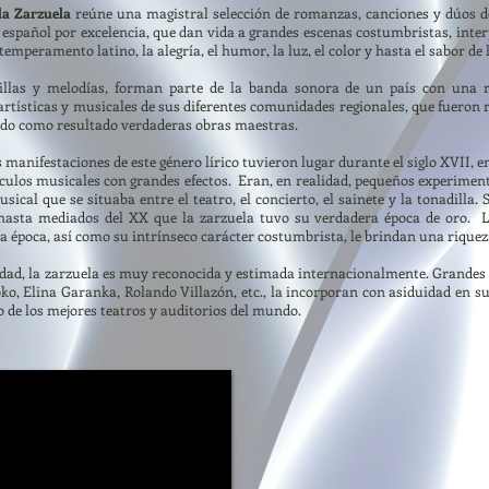
 la Zarzuela
reúne una magistral selección de romanzas, canciones y dúos de
o español por excelencia, que dan vida a grandes escenas costumbristas, int
temperamento latino, la alegría, el humor, la luz, el color y hasta el sabor de 
dillas y melodías, forman parte de la banda sonora de un país con una r
artísticas y musicales de sus diferentes comunidades regionales, que fueron 
ndo como resultado verdaderas obras maestras.
manifestaciones de este género lírico tuvieron lugar durante el siglo XVII, en 
áculos musicales con grandes efectos. Eran, en realidad, pequeños experime
ical que se situaba entre el teatro, el concierto, el sainete y la tonadilla. 
 hasta mediados del XX que la zarzuela tuvo su verdadera época de oro. L
la época, así como su intrínseco carácter costumbrista, le brindan una riqu
idad, la zarzuela es muy reconocida y estimada internacionalmente. Grandes
o, Elina Garanka, Rolando Villazón, etc., la incorporan con asiduidad en sus
o de los mejores teatros y auditorios del mundo.