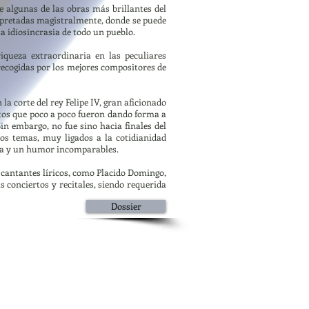
 algunas de las obras más brillantes del
erpretadas magistralmente, donde se puede
la idiosincrasia de todo un pueblo.
iqueza extraordinaria en las peculiares
recogidas por los mejores compositores de
la corte del rey Felipe IV, gran aficionado
ntos que poco a poco fueron dando forma a
Sin embargo, no fue sino hacia finales del
os temas, muy ligados a la cotidianidad
eza y un humor incomparables.
 cantantes líricos, como Placido Domingo,
 conciertos y recitales, siendo requerida
Dossier