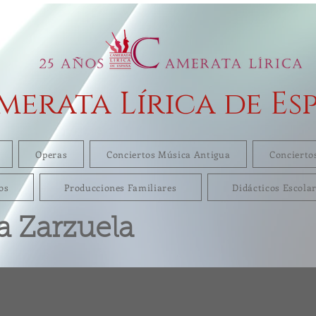
merata Lírica de Es
Operas
Conciertos Música Antigua
Concierto
os
Producciones Familiares
Didácticos Escola
a Zarzuela