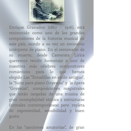
Enrique Granados
(1867 - 1916)
, está
reconocido como uno de los grandes
compositores de la historia musical de
este país, siendo a su vez un eminente
intérprete de piano. En el centenario de
su muerte, desde Camerata Lírica
queremos rendir homenaje a uno de
nuestros más célebres compositores
románticos para lo que hemos
elegido Las "Tonadillas en estilo antiguo",
la "Suite para piano Goyescas" y la ópera
"Goyescas", composiciones magistrales
que están cargadas de una música de
gran coomplejidad técnica y estructuras
formales contemporáneas pero repleta
de expresividad, sensibilidad y buen
gusto.
En las "canciones amatorias", de gran