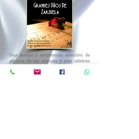
Una amena y entretenida selección de
algunos de los mejores y más célebres
momentos de la historia de la zarzuela.
Obras tan reconocidas como Doña
Francisquita, La Tabernera del Puerto,
Luisa Fernanda, Bohemios, Marina, El
Barberillo de Lavapies, La Rosa del
Azafrán, Emigrantes, Alma de Dios, etc.,
interpretadas por excelentes cantantes
acompañados por piano u orquesta.
Teléfono: