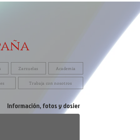
paña
s
Zarzuelas
Academia
res
Trabaja con nosotros
Información, fotos y dosier