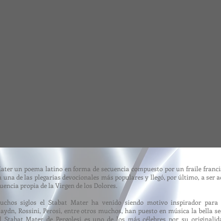
ater un poema latino en forma de secuencia compuesto por un fraile francis
 una de las plegarias devocionales más populares y llegó, por último, a ser adm
uencia propia de la Virgen de los Dolores.
chos siglos el Stabat Mater ha venido siendo motivo inspirador para lo
Haydn, Rossini, Perosi, entre otros muchos, han puesto en música la bella se
El Stabat Mater de Pergolesi es uno de los más célebres por su originalid