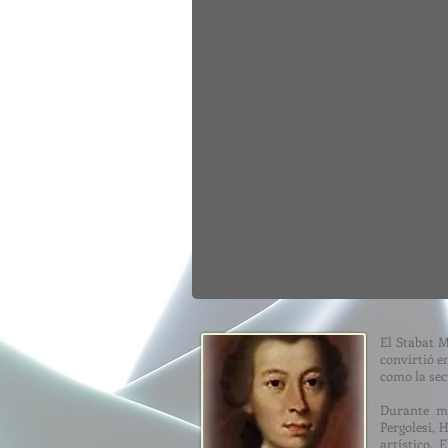
El Stabat M
convirtió en
como la sec
Durante mu
Pergolesi, 
artístico. 