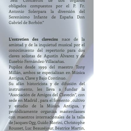
“Seis Conciertos de dos órganos
obligados compuestos por el P. Fr.
Antonio Solerpara la diversión del
Serenísimo Infante de España Don
Gabriel de Borbón”
L’entretien des clavecins
nace de la
amistad y de la inquietud musical por el
conocimiento del repertorio para dos
claves solistas de Agustín Álvarez y de
Eusebio Fernández-Villacañas.
Pupilos desde 1999 del maestro Tony
Millán, ambos se especializan en Música
Antigua, Clave y Bajo Contínuo.
Su afán historicista y de difusión del
instrumento, les lleva a fundar la
“Asociación de Amigos del Clavecín”, con
sede en Madrid , para el fomento , cultivo
y estudio de la Música Antigua, y
periódicamente organiza masterclasses
con maestros internacionales de la talla
de Jacques Ogg, Guido Morini, Christophe
Rousset, Luc Beauséjour, Béatrice Martin,