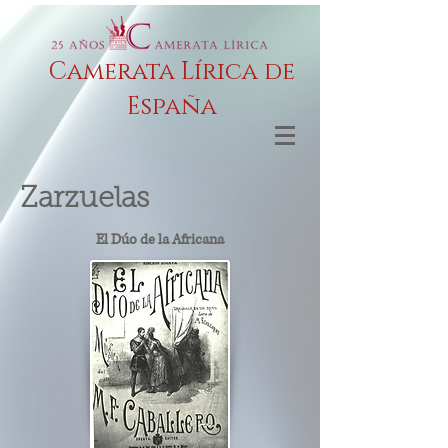
Camerata Lírica de
España
Zarzuelas
El Dúo de la Africana