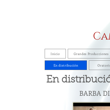
Ca
Inicio
Grandes Producciones
En distribución
Oratori
En distribuci
BARBA DI