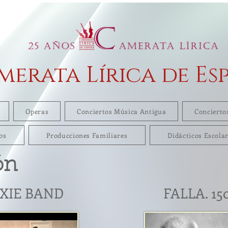
merata Lírica de Es
Operas
Conciertos Música Antigua
Concierto
os
Producciones Familiares
Didácticos Escola
ón
XIE BAND
FALLA. 1