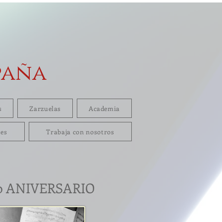
paña
s
Zarzuelas
Academia
res
Trabaja con nosotros
50 ANIVERSARIO