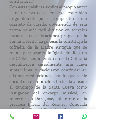
conclusión..."
Con estas palabras explica el propio autor
la naturaleza de su encargo, concebido
originalmente por el compositor como
cuarteto de cuerda, obteniendo de esta
forma su más fácil difusión en templos
durante las celebraciones propias de la
Semana Santa. La génesis la constituye la
cofradía de la Madre Antigua que se
reunía para orar en la Iglesia del Rosario
de Cádiz. Los miembros de la Cofradía
descubrieron casualmente una cueva
subterránea, y decidieron continuar en
ella sus meditaciones, por lo que suele
encontrarse en muchos textos la alusión
al canónigo de la Santa Cueva como
instigador del encargo musical, en
referencia a Don José, al frente de la
preciosa Iglesia del Rosario. Conocida
como Capilla del Santísimo Sacramento
el padre José ornamentó la Iglesia con
cuadros de Goya: La multiplicación de los
panes los peces, El convite nupcial y La
última cena. Era necesario por tanto