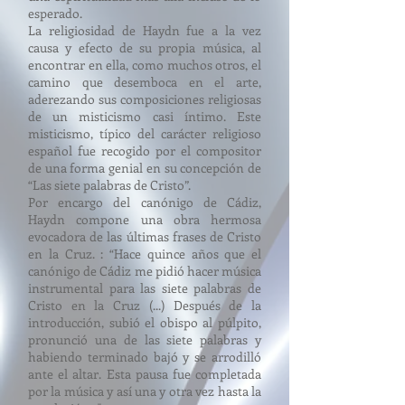
esperado.
La religiosidad de Haydn fue a la vez
causa y efecto de su propia música, al
encontrar en ella, como muchos otros, el
camino que desemboca en el arte,
aderezando sus composiciones religiosas
de un misticismo casi íntimo. Este
misticismo, típico del carácter religioso
español fue recogido por el compositor
de una forma genial en su concepción de
“Las siete palabras de Cristo”.
Por encargo del canónigo de Cádiz,
Haydn compone una obra hermosa
evocadora de las últimas frases de Cristo
en la Cruz. : “Hace quince años que el
canónigo de Cádiz me pidió hacer música
instrumental para las siete palabras de
Cristo en la Cruz (...) Después de la
introducción, subió el obispo al púlpito,
pronunció una de las siete palabras y
habiendo terminado bajó y se arrodilló
ante el altar. Esta pausa fue completada
por la música y así una y otra vez hasta la