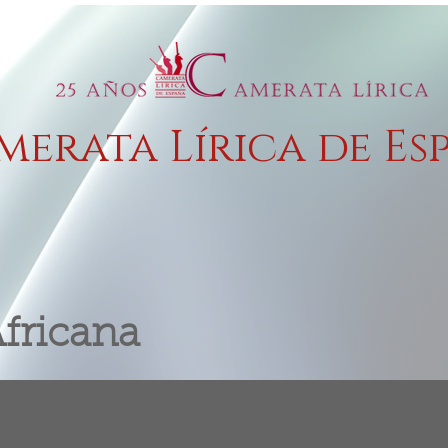
merata Lírica de Es
Operas
Conciertos Música Antigua
Concierto
os
Producciones Familiares
Didácticos Escola
Africana