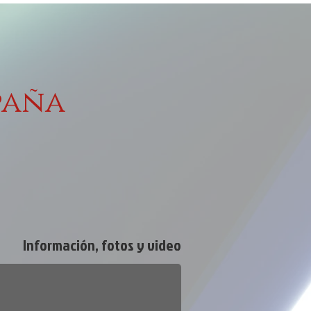
paña
s
Zarzuelas
Academia
res
Trabaja con nosotros
Información, fotos y video