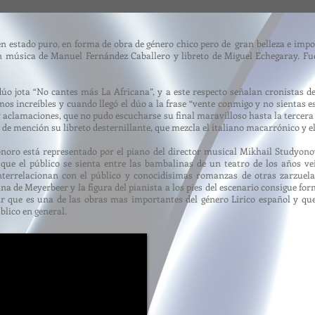
en estado puro, en forma de obra de género chico pero de gran belleza e imp
on música de Manuel Fernández Caballero y libreto de Miguel Echegaray. Fu
úo jota “No cantes más La Africana”, y a este respecto señalan cronistas de
 increíbles y cuando llegó el dúo a la frase “vente conmigo y no sientas est
 y aclamaciones, que no pudo escucharse su final maravilloso hasta la tercera
no de mención su libreto desternillante, que mezcla el italiano macarrónico y
oro está representado por el piano del director musical Mikhail Studyonov
que el público se sienta entre las bambalinas de un teatro de los años ve
terrelacionan con el público y conocidísimas romanzas de otras zarzuela
a de Meyerbeer y la figura del pianista a los pies del escenario consigue f
ir que es una de las obras mas importantes del género Lirico español y qu
ublico en general.