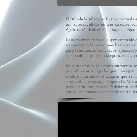
El Dúo de la Africana. Es una zarzuela 
un acto, divididos en tres cuadros, c
Apolo
de Madrid, el
18 de mayo
de
18
93
.
Destaca entre otras el súper conocido d
aumentando las ovaciones hasta extremos
pie y tales fueron sus bravos, aplausos
todo lo descriptible en la época. Es dig
En esta versión, el acompañamiento son
una eficaz escenografía que consiguen 
también números de cabaret que se in
compañía que ensaya la ópera La African
parte de la obra teatro. Podríamos dec
teatro” que harán el deleite de todo el p