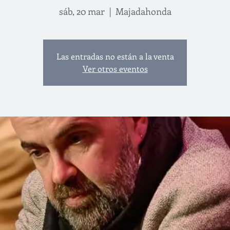
sáb, 20 mar
  |  
Majadahonda
Las entradas no están a la venta
Ver otros eventos