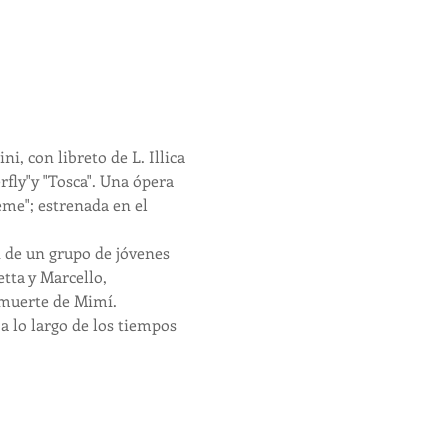
 con libreto de L. Illica 
rfly"y "Tosca". Una ópera 
ème"; estrenada en el 
n de un grupo de jóvenes 
tta y Marcello, 
 muerte de Mimí.
 lo largo de los tiempos 