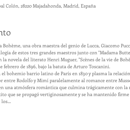
bal Colón, 28220 Majadahonda, Madrid, España
nto
 Bohème, una obra maestra del genio de Lucca, Giacomo Puccini,
trilogía de estos tres grandes maestros junto con "Madama Butte
n la novela del literato Henri Muguer, "Scènes de la vie de Boh
e febrero de 1896, bajo la batuta de Arturo Toscanini.
 el bohemio barrio latino de París en 1830 y plasma la relació
mor entre Rodolfo y Mimí paralelamente al romance entre Musse
 en una atmósfera romántica que culmina trágicamente con la
to que se propagó vertiginosamente y se ha mantenido firme a
e los…