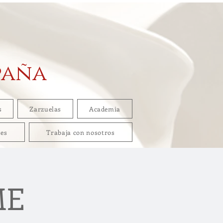
paña
s
Zarzuelas
Academia
res
Trabaja con nosotros
ME