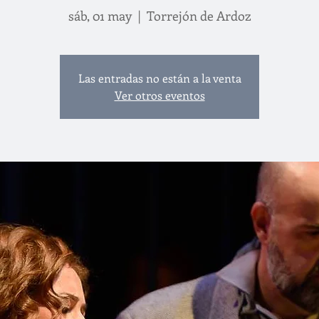
sáb, 01 may
  |  
Torrejón de Ardoz
Las entradas no están a la venta
Ver otros eventos