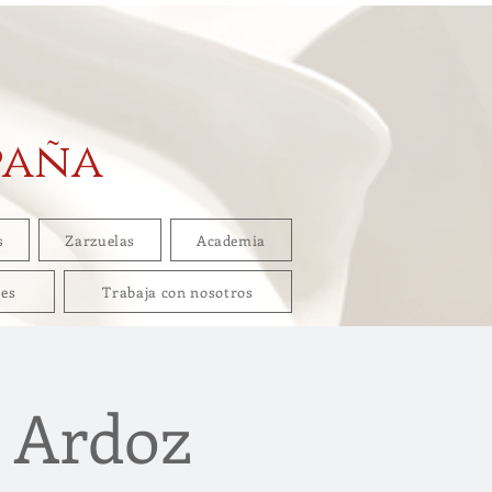
paña
s
Zarzuelas
Academia
res
Trabaja con nosotros
 Ardoz