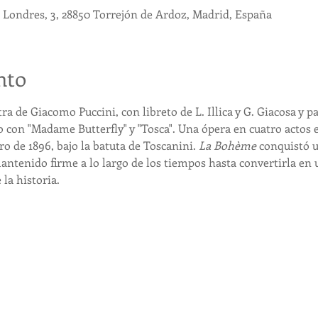
e Londres, 3, 28850 Torrejón de Ardoz, Madrid, España
nto
a de Giacomo Puccini, con libreto de L. Illica y G. Giacosa y par
 con "Madame Butterfly" y "Tosca". Una ópera en cuatro actos e
ro de 1896, bajo la batuta de Toscanini. 
La Bohème
 conquistó u
ntenido firme a lo largo de los tiempos hasta convertirla en u
la historia.