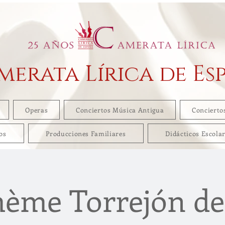
merata Lírica de Es
Operas
Conciertos Música Antigua
Concierto
os
Producciones Familiares
Didácticos Escola
hème Torrejón de