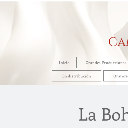
Ca
Inicio
Grandes Producciones
En distribución
Oratori
La Bo