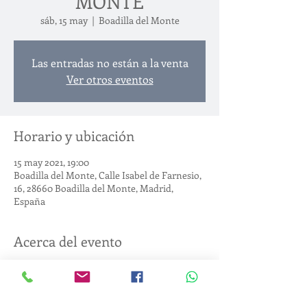
MONTE
sáb, 15 may
  |  
Boadilla del Monte
Las entradas no están a la venta
Ver otros eventos
Horario y ubicación
15 may 2021, 19:00
Boadilla del Monte, Calle Isabel de Farnesio,
16, 28660 Boadilla del Monte, Madrid,
España
Acerca del evento
a ópera en cuatro actos fue compuesta por 
Puccini y estrenada en Turín en 1896. En 
esta representación cuenta con la direccion 