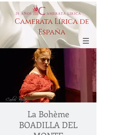
Camerata Lírica de
España
La Bohème
BOADILLA DEL