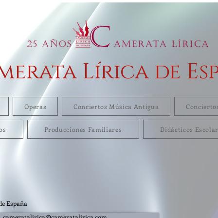
merata Lírica de Es
Operas
Conciertos Música Antigua
Concierto
os
Producciones Familiares
Didácticos Escola
de España
cameratalirica@cameratalirica.com