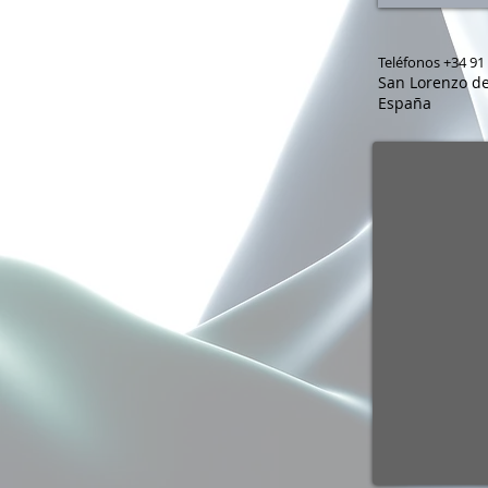
Teléfonos +34 91 
San Lorenzo de
España