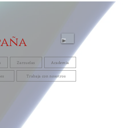
paña
s
Zarzuelas
Academia
res
Trabaja con nosotros