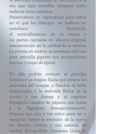
vez que una
increíble
sorpresa
tanto
auditiva como escénica.
Presentamos un
espectáculo
para niños
en el que los
diálogos
se realizan en
castellano facilitando
el
entendimiento
de la trama y
las partes
cantadas
en idioma
original,
manteniendo así la calidad de la música
.
La puesta en escena se presenta con una
gran pantalla
gigante
con proyecciones,
atrezzo y trajes de época.
En ella podrás conocer al príncipe
Tamino y su mágica flauta que atrae a los
animales del bosque, a Pamina su bella
enamorada, a la malvada Reina de la
noche y sus damas y al ingenuo
Papageno, cazador de pájaros, que busca
a su Papagena desesperadamente.
Prepara tus ojos y tus oídos para ver y
escuchar, siente la emoción de la ópera
en directo, música y voz natural, de
verdad. (Fotografías: Camerata
Lírica
de