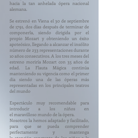
hacia la tan anhelada ópera nacional
alemana.
Se estrenó en Viena el 30 de septiembre
de 1791, dos días después de terminar de
componerla, siendo dirigida por el
propio Mozart y obteniendo un éxito
apoteósico, llegando a alcanzar el insólito
número de 233 representaciones durante
10 años consecutivos. A los tres meses del
estreno moriría Mozart con 35 años de
edad. La Flauta Mágica continúa
manteniendo su vigencia como el primer
día siendo una de las óperas más
representadas en los principales teatros
del mundo
Espectáculo muy recomendable para
introducir a los
niños
en
el
maravilloso
mundo de la ó
pera.
Nosotros la hemos adaptado y facilitado,
para que se pueda comprender
perfectamente y mantenga
la
atención
constante de los niños a la