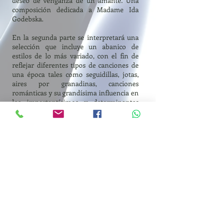
deseo de venganza de un amante. Una
composición dedicada a Madame Ida
Godebska.
En la segunda parte se interpretará una
selección que incluye un abanico de
estilos de lo más variado, con el fin de
reflejar diferentes tipos de canciones de
una época tales como seguidillas, jotas,
aires por granadinas, canciones
románticas y su grandísima influencia en
los importantísimos y determinantes
compositores de la segunda mitad del
siglo XIX y principios del XX como
Granados, Turina, Obradors,
Montsalvatge, etc., que crearon un tipo de
canción verista o realista que se hizo muy
famosa y que llega incluso hasta nuestros
días.
Descargar dossier