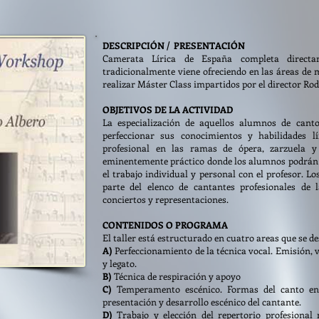
DESCRIPCIÓN / PRESENTACIÓN
Camerata Lírica de España completa directa
tradicionalmente viene ofreciendo en las áreas de m
realizar Máster Class impartidos por el director Rod
OBJETIVOS DE LA ACTIVIDAD
La especialización de aquellos alumnos de cant
perfeccionar sus conocimientos y habilidades l
profesional en las ramas de ópera, zarzuela y
eminentemente práctico donde los alumnos podrán 
el trabajo individual y personal con el profesor.
parte del elenco de cantantes profesionales de
conciertos y representaciones.
CONTENIDOS O PROGRAMA
El taller está estructurado en cuatro areas que se d
A)
Perfeccionamiento de la técnica vocal. Emisión, 
y legato.
B)
Técnica de respiración y apoyo
C)
Temperamento escénico. Formas del canto en 
presentación y desarrollo escénico del cantante.
D)
Trabajo y elección del repertorio profesional