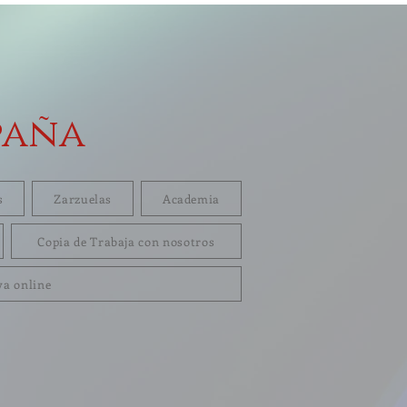
paña
s
Zarzuelas
Academia
Copia de Trabaja con nosotros
va online