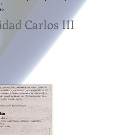
s.
so.
idad Carlos III