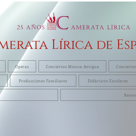
merata Lírica de Es
Operas
Conciertos Música Antigua
Concierto
Producciones Familiares
Didácticos Escolares
Reser