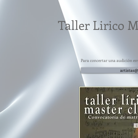
​Taller Lirico 
Para concertar una audición env
artistas@