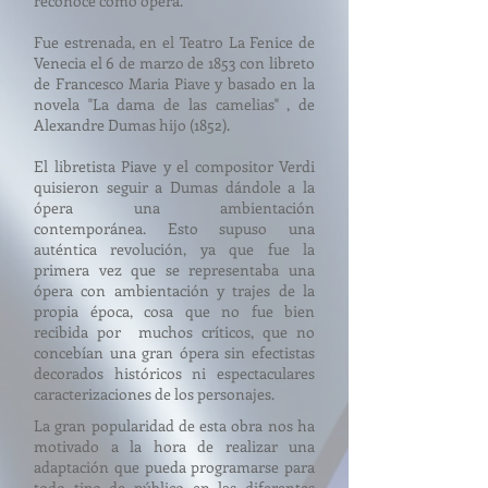
reconoce como ópera.
Fue estrenada, en el Teatro La Fenice de
Venecia el 6 de marzo de 1853 con libreto
de Francesco Maria Piave y basado en la
novela "La dama de las camelias" , de
Alexandre Dumas hijo (1852).
El libretista Piave y el compositor Verdi
quisieron seguir a Dumas dándole a la
ópera una ambientación
contemporánea. Esto supuso una
auténtica revolución, ya que fue la
primera vez que se representaba una
ópera con ambientación y trajes de la
propia época, cosa que no fue bien
recibida por muchos críticos, que no
concebían una gran ópera sin efectistas
decorados históricos ni espectaculares
caracterizaciones de los personajes.
La gran popularidad de esta obra nos ha
motivado a la hora de realizar una
adaptación que pueda programarse para
todo tipo de público en las diferentes