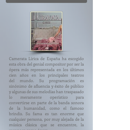
Camerata Lírica de España ha escogido
esta obra del genial compositor por ser la
ópera más representada en los últimos
cien años en los principales teatros
del mundo. Su programación es
sinónimo de afluencia y éxito de público
y algunas de sus melodías han traspasado
lo meramente operístico para
convertirse en parte de la banda sonora
de la humanidad, como el famoso
brindis. Su fama es tan enorme que
cualquier persona, por muy alejada de la
música clásica que se encuentre, la