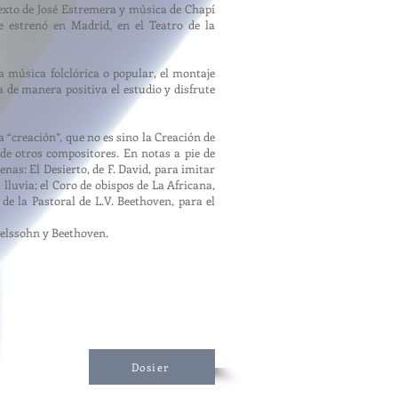
texto de José Estremera y música de Chapí
e estrenó en Madrid, en el Teatro de la
a música folclórica o popular, el montaje
 de manera positiva el estudio y disfrute
 “creación”, que no es sino la Creación de
de otros compositores. En notas a pie de
nas: El Desierto, de F. David, para imitar
lluvia; el Coro de obispos de La Africana,
de la Pastoral de L.V. Beethoven, para el
delssohn y Beethoven.
Dosier