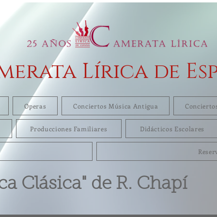
merata Lírica de Es
Operas
Conciertos Música Antigua
Concierto
Producciones Familiares
Didácticos Escolares
Reser
ca Clásica"
de R. Chapí