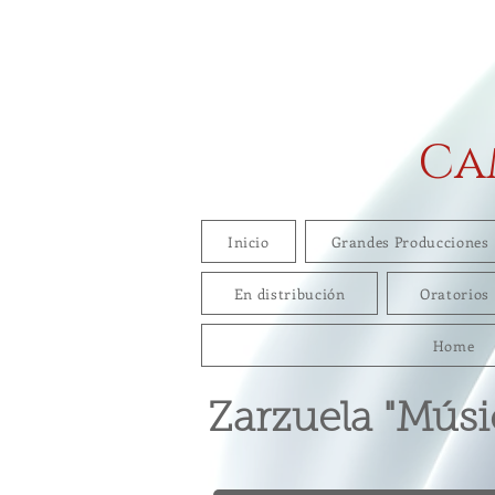
Ca
Inicio
Grandes Producciones
En distribución
Oratorios
Home
Zarzuela
"Músi