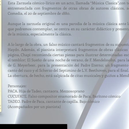
Esta Zarzuela cómico-lírico en un acto, llamada “Música Clasica”,con 
entremezclada con fragmentos de otras obras de autores clásicos, s
Comedia, el 20 de septiembre de 1880.
Aunque la zarzuela original es una parodia de la música clásica ante l
que podremos contemplar, se centra en su carácter didáctico y presenta
de la música, especialmente la clásica.
A lo largo de la obra, un falso músico cantará fragmentos de su supuesta
Haydn. Además, el pianista interpretará fragmentos de obras clásicas 
página, Chapí recomienda ciertas piezas para ilustrar determinadas esce
el temblor; El Sueño de una noche de verano, de F. Mendelssohn, para la 
de G. Meyerbeer, para la presentación del Padre Eterno; un fragmento 
canto del cuco y el Scherzo del Septimino de L.V. Beethoven, para el final.
La obertura, de hecho, está salpicada de citas musicales y guiños a Men
Personajes:
PACA. Hija de Tadeo, cantaora. Mezzosoprano
CUCUFATE. Falso compositor enamorado de Paca, Barítono cómico
TADEO. Padre de Paca, cantante de capilla. Bajo cómico
(Acompañados por un pianista)