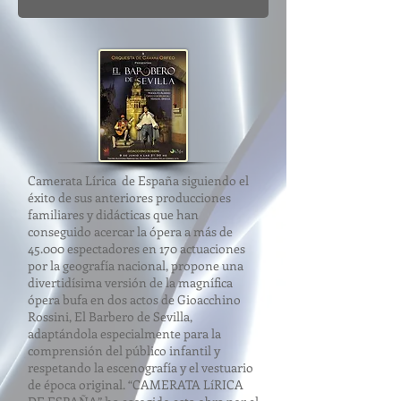
Camerata Lírica de España siguiendo el
éxito de sus anteriores producciones
familiares y didácticas que han
conseguido acercar la ópera a más de
45.000 espectadores en 170 actuaciones
por la geografía nacional, propone una
divertidísima versión de la magnífica
ópera bufa en dos actos de Gioacchino
Rossini, El Barbero de Sevilla,
adaptándola especialmente para la
comprensión del público infantil y
respetando la escenografía y el vestuario
de época original. “CAMERATA LíRICA