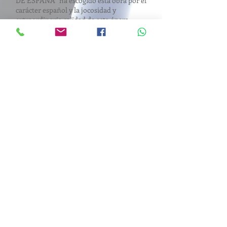
DE ESPAÑA” ha escogido esta obra por el
carácter español y la jocosidad y
extraordinaria calidad de esta ópera
cómica, gentil y burlesca.
Dosier
Teléfono:
635 626 173
© 2013Camerata Lirica
​Politica de