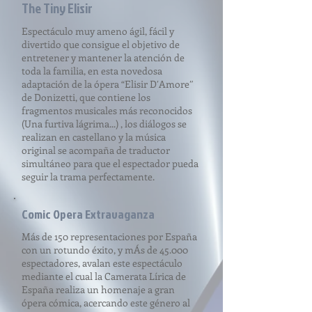
The Tiny Elisir
Espectáculo muy ameno ágil, fácil y
divertido que consigue el objetivo de
entretener y mantener la atención de
toda la familia, en esta novedosa
adaptación de la ópera “Elisir D′Amore″
de Donizetti, que contiene los
fragmentos musicales más reconocidos
(Una furtiva lágrima...) , los diálogos se
realizan en castellano y la música
original se acompaña de traductor
simultáneo para que el espectador pueda
seguir la trama perfectamente.
Comic Opera Extravaganza
Más de 150 representaciones por España
con un rotundo éxito, y mÁs de 45.000
espectadores, avalan este espectáculo
mediante el cual la Camerata Lírica de
España realiza un homenaje a gran
ópera cómica, acercando este género al