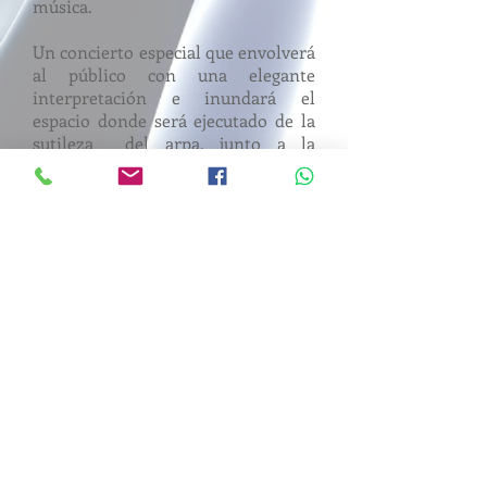
música.
Un concierto especial que envolverá
al público con una elegante
interpretación e inundará el
espacio donde será ejecutado de la
sutileza del arpa, junto a la
bellísima voz de la soprano y el
rasgar del violín.
Dosier