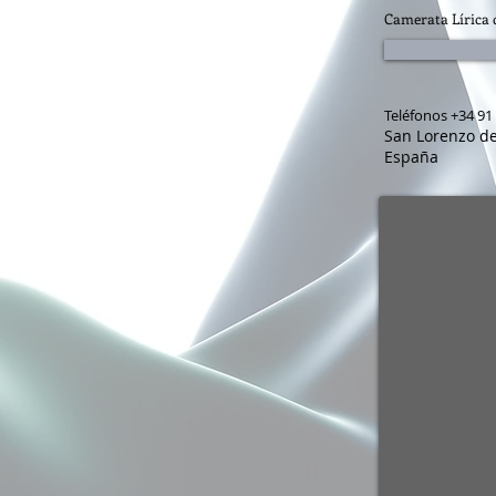
Camerata Lírica 
Teléfonos +34 91 
San Lorenzo de
España