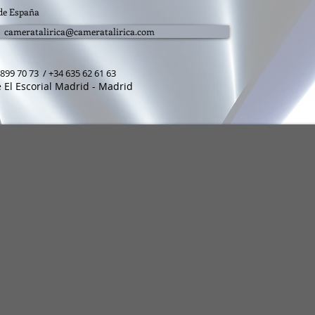
de España
cameratalirica@cameratalirica.com
899 70 73 / +34 635 62 61 63
 El Escorial Madrid - Madrid