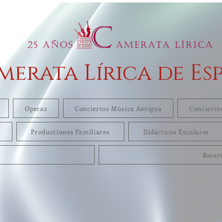
merata Lírica de Es
Operas
Conciertos Música Antigua
Concierto
Producciones Familiares
Didácticos Escolares
Reser