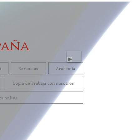
paña
s
Zarzuelas
Academia
Copia de Trabaja con nosotros
va online