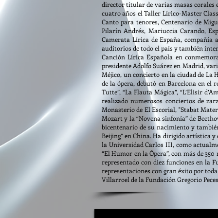
director titular de varias masas corales
cuatro años el Taller Lírico-Master Clas
Canto para tenores, Centenario de Migue
Pilarín Andrés, Mariuccia Carando, Es
Camerata Lírica de España, compañía asi
auditorios de todo el país y también inte
Canción Lírica Española en conmemorac
presidente Adolfo Suárez en Madrid, vari
Méjico, un concierto en la ciudad de La
de la ópera, debutó en Barcelona en el r
Tutte”, “La Flauta Mágica”, “L’Elisir d’A
realizado numerosos conciertos de zarz
Monasterio de El Escorial, "Stabat Mater
Mozart y la “Novena sinfonía” de Beetho
bicentenario de su nacimiento y también 
Beijing” en China. Ha dirigido artística 
la Universidad Carlos III, como actualm
“El Humor en la Ópera”, con más de 350 
representado con diez funciones en la F
representaciones con gran éxito por tod
Villarroel de la Fundación Gregorio Pec