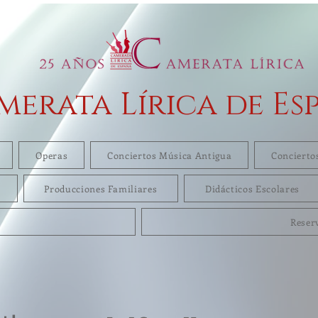
merata Lírica de Es
Operas
Conciertos Música Antigua
Concierto
Producciones Familiares
Didácticos Escolares
Reser