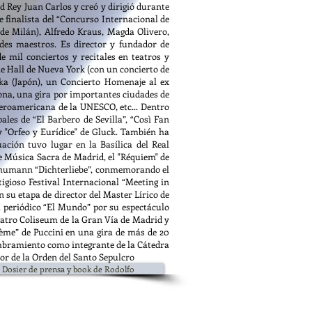
d Rey Juan Carlos y creó y dirigió durante
e finalista del “Concurso Internacional de
de Milán), Alfredo Kraus, Magda Olivero,
des maestros. Es director y fundador de
 mil conciertos y recitales en teatros y
gie Hall de Nueva York (con un concierto de
ka (Japón), un Concierto Homenaje al ex
lona, una gira por importantes ciudades de
beroamericana de la UNESCO, etc... Dentro
ales de “El Barbero de Sevilla”, “Così Fan
i y "Orfeo y Eurídice" de Gluck. También ha
ación tuvo lugar en la Basílica del Real
de Música Sacra de Madrid, el "Réquiem" de
 Schumann “Dichterliebe”, conmemorando el
tigioso Festival Internacional “Meeting in
 su etapa de director del Master Lírico de
l periódico “El Mundo” por su espectáculo
atro Coliseum de la Gran Vía de Madrid y
ème” de Puccini en una gira de más de 20
ombramiento como integrante de la Cátedra
r de la Orden del Santo Sepulcro
Dosier de prensa y book de Rodolfo