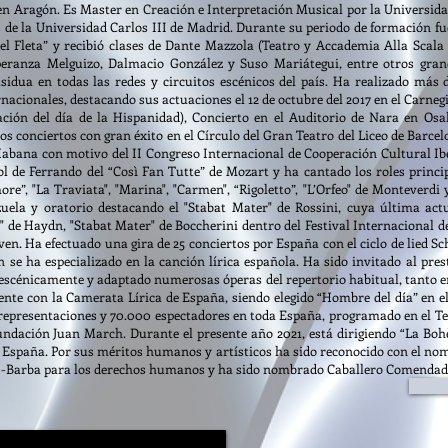
 en Aragón. Es Master en Creación e Interpretación Musical por la Universida
s de la Universidad Carlos III de Madrid. Durante su periodo de formación fu
l Fleta” y recibió clases de Dante Mazzola (Teatro y Accademia Alla Scala 
peranza Melguizo, Dalmacio González y Suso Mariátegui, entre otros gran
dua en todas las redes y circuitos escénicos del país. Ha realizado más de
rnacionales, destacando sus actuaciones el 12 de octubre del 2017 en el Carne
ión del día de la Hispanidad), Concierto en el Auditorio de Nara en Osa
os conciertos con gran éxito en el Círculo del Gran Teatro del Liceo de Barce
 Habana con motivo del II Congreso Internacional de Cooperación Cultural I
ol de Ferrando del “Così Fan Tutte” de Mozart y ha cantado los roles princip
more”, "La Traviata", "Marina", "Carmen", “Rigoletto”, "L’Orfeo" de Monteverd
uela y oratorio destacando el "Stabat Mater" de Rossini, cuya última actu
" de Haydn, "Stabat Mater" de Boccherini dentro del Festival Internacional 
ven. Ha efectuado una gira de 25 conciertos por España con el ciclo de lied
se ha especializado en la canción lírica española. Ha sido invitado al pres
y escénicamente y adaptado numerosas óperas del repertorio habitual, tanto en
ente con la Camerata Lírica de España, siendo elegido “Hombre del día” en e
representaciones y 70.000 espectadores en toda España, programado en el Te
undación Juan March. Durante el presente año 2021, está dirigiendo “La Boh
a España. Por sus méritos humanos y artísticos ha sido reconocido con el n
es-Barba para los derechos humanos y ha sido nombrado Caballero Comendado