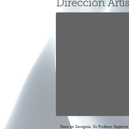
Dirección Artís
Nace en Zaragoza. Es Profesor Superior