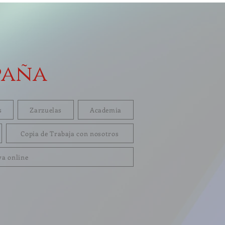
paña
s
Zarzuelas
Academia
Copia de Trabaja con nosotros
va online