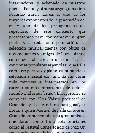
internacional y aclamado de nuestros
poetas Poeta y dramaturgo granadino,
Federico García Lorca, es uno de los
mayores exponentes de la generación del
27 y uno de los protagonistas del
repertorio de este concierto que
presentamos para conmemorar al gran
genio y a toda una generación. La
selección musical cuenta con obras de
dos coetáneos y amigos de Lorca, dando
comienzo al concierto con “las 7
canciones populares españolas”, que Falla
compuso para voz y piano, culminando la
selección musical con una de sus obras
más famosas e interpretada en los
escenarios más importantes de todo el
mundo ::“El amor brujo”. El repertorio se
completa con “Los Valses poéticos” de
Granados y “Las canciones antiguas”, de
Lorca, a quien Manuel de Falla conoce en
Granada, comenzando una gran amistad
que darán como fruto colaboraciones
como el Festival Cante Jondo de 1922 Un
repertorio, en definitiva, que nos trae la