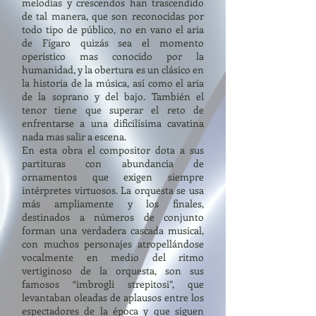
melodías y crescendos han trascendido
de tal manera, que son reconocidas por
todo tipo de público, no en vano el aria
de Fígaro quizás sea el momento
operístico mas conocido por la
humanidad, y la obertura es un clásico en
la historia de la música, así como el aria
de la soprano y del bajo. También el
tenor tiene que superar el reto de
enfrentarse a una dificilísima cavatina
nada mas salir a escena.
En esta obra el compositor dota a sus
partituras con abundancia de
ornamentos que exigen siempre
intérpretes virtuosos. La orquesta se usa
más ampliamente y los finales,
destinados a números de conjunto
forman una verdadera cascada musical,
con muchos personajes atropellándose
vocalmente en medio del ritmo
vertiginoso de la orquesta, son sus
famosos “imbrogli strepitosi”, que
levantaban oleadas de aplausos entre los
espectadores de la época y que siguen