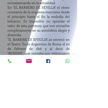
entusiasmando en la actualidad.
En "EL BARBERO DE SEVILLA" el ritmo
constante de la orquesta mantiene desde
el principio hasta el fin la melodía del
belcanto. Es imposible no apreciar el
valor de esta partitura que nos envuelve
completamente en su atmósfera alegre y
divertida.
"IL BARBIRE DI SIVIGLIA",se estrenó en
el Teatro Torre Argentina de Roma el 20
de Febrero de 1816 y al decir de
"ROSSINI", que contaba con veinticuatro
años de edad, y ya era el más popular
representante de la ópera italiana, fue
escrita en el increíble espacio de once
días.