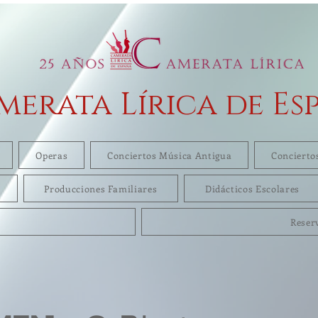
merata Lírica de Es
Operas
Conciertos Música Antigua
Concierto
Producciones Familiares
Didácticos Escolares
Reser