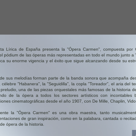
ta Lírica de España presenta la "Ópera Carmen", compuesta por G
 el pódium de las óperas más representadas en todo el mundo junto a "L
ica su enorme vigencia y el éxito que sigue alcanzando desde su es
de sus melodías forman parte de la banda sonora que acompaña des
célebre "Habanera", la "Seguidilla", la copla "Toreador", el aria del te
 preludio, una de las piezas orquestales más famosas de la historia d
do de la ópera a todos los sectores artísticos con incontables b
iones cinematográficas desde el año 1907, con De Mille, Chaplin, Vidor
mente la "Ópera Carmen" es una obra maestra, tanto musicalment
entaciones de gran inspiración, como en la palabara, cantada o recita
 de ópera de la historia.