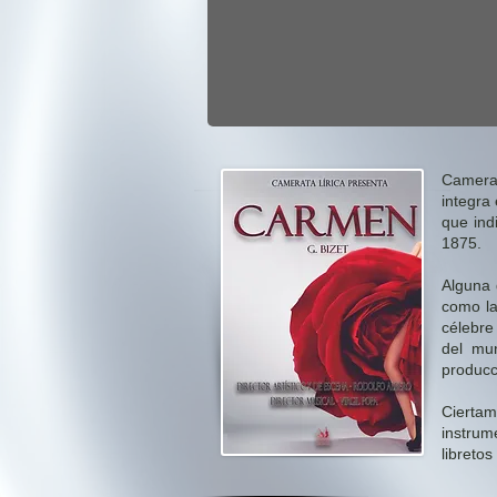
Camera
integra
que ind
1875.
Alguna 
como la 
célebre
del mun
producc
Cierta
instrum
libretos