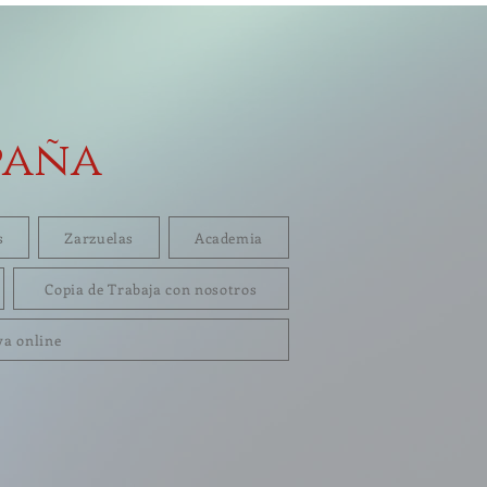
paña
s
Zarzuelas
Academia
Copia de Trabaja con nosotros
va online