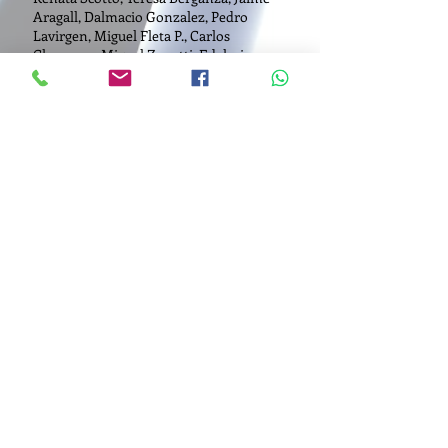
Aragall, Dalmacio Gonzalez, Pedro
Lavirgen, Miguel Fleta P., Carlos
Chausson, Miguel Zanetti, Edelmiro
Arnaltes , Suso Mariategui, Ana Luisa
Chova, Dante Mazzolla, García Asensio,
Enrique Abargés, Luis Claret, Juan
Linares, Kate Hill, Uwe Mund, Thomas
Indermüller, Marina Gurkova, Alexander
Kandelaki, etc.
Teléfono:
635 626 173