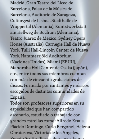
Madrid, Gran Teatro del Liceo de
Barcelona, Palau de la Música de
Barcelona, Auditorio de Zaragoza,
Culturgest de Lisboa, Stadthalle de
Wuppertal (Alemania), Kuntstwerkstatt
am Hellweg de Bochum (Alemania),
Teatro Juárez de México, Sydney Opera
House (Australia), Carnegie Hall de Nueva
York, Tulli Hall-Lincoln Center de Nueva
York, Hammersjöld Auditórium
(Naciones Unidas), Miami (EEUU),
Mahoroba Holl Center de Osaka (Japón),
etc., entre todos sus miembros cuentan
con más de cincuenta grabaciones de
discos. Formada por cantantes y músicos
escogidos de distintas comunidades de
España.
Todos son profesores superiores en su
especialidad que han compartido
escenario, estudiado o trabajado con
grandes estrellas como: Alfredo Kraus,
Plácido Domingo, Carlo Bergonzi, Helena
Obratszova, Victoria de los Angeles,
Renata Scotto, Teresa Berganza, Jaime