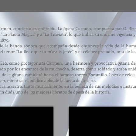
rmen, concierto escenificado. La ópera Carmen, compuesta por G. Bize
La Flauta Mágica" y a "La Traviata", lo que indica su enorme vigencia y
1875.
e la banda sonora que acompaña desde entonces la vida de la human
a del tenor "La fleur que tu m’avais jetée" y el célebre preludio, una de 
cia 1820, como protagonista Carmen, una hermosa y provocativa gitana
trado por los encantos de la muchacha, deserta como soldado y acaba un
 de la gitana cambiará hacia el famoso torero Escamillo. Loco de celos
n, mientras el público aplaude la faena del torero.
ra maestra, tanto musicalmente, en la belleza de sus melodías e instr
sin duda uno de los mejores libretos de ópera de la historia.