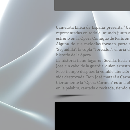
Camerata Lírica de España presenta " Ca
representadas en todo el mundo junto a "
estreno en la Ópera Comique de París en 
Alguna de sus melodías forman parte d
"Seguidilla", la copla "Toreador", el ari
historia de la ópera.
La historia tiene lugar en Sevilla, ha
José, un cabo de la guardia, quien arras
Poco tiempo después la voluble atención
vida destrozada, Don José matará a Carme
Ciertamente la "Ópera Carmen" es una ob
en la palabra, cantada o recitada, siendo 