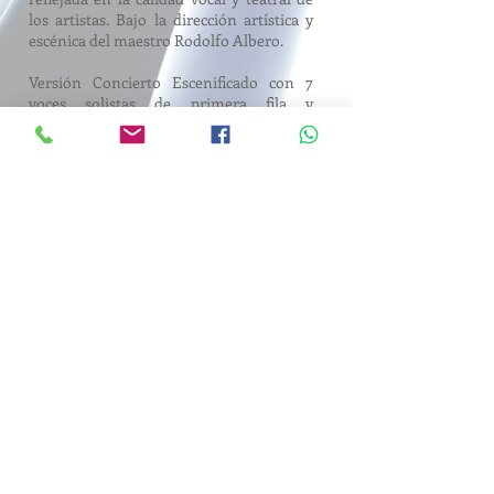
los artistas. Bajo la dirección artística y
escénica del maestro Rodolfo Albero.
Versión Concierto Escenificado con 7
voces solistas de primera fila y
acompañamiento piano, trajes,
mobiliario y atrezzo
DOSIER