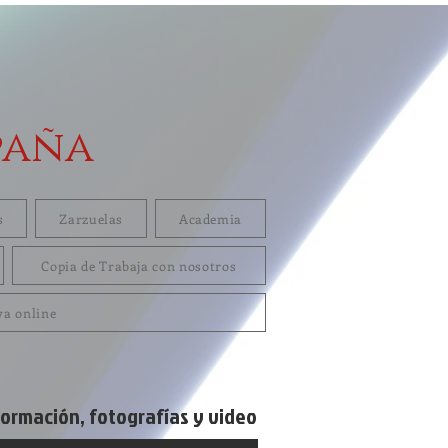
paña
s
Zarzuelas
Academia
Copia de Trabaja con nosotros
va online
formación, fotografías y video