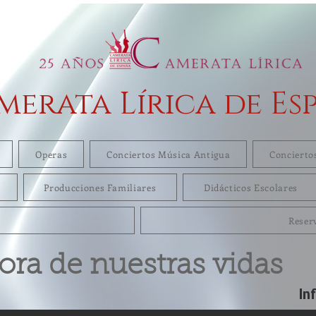
merata Lírica de Es
Operas
Conciertos Música Antigua
Concierto
Producciones Familiares
Didácticos Escolares
Reser
ora de nuestras vidas
In