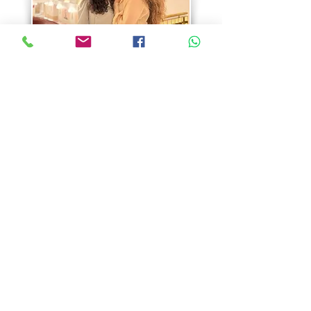
Teléfono:
635 626 173
© 2013Camerata Lirica
​Politica de
de España
privacidad.