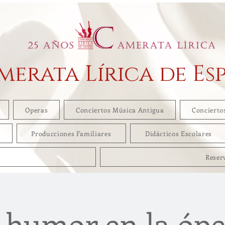
merata Lírica de Es
Operas
Conciertos Música Antigua
Concierto
Producciones Familiares
Didácticos Escolares
Reser
 humor en la óp