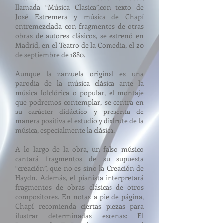
llamada “Música Clasica”,con texto de
José Estremera y música de Chapí
entremezclada con fragmentos de otras
obras de autores clásicos, se estrenó en
Madrid, en el Teatro de la Comedia, el 20
de septiembre de 1880.
Aunque la zarzuela original es una
parodia de la música clásica ante la
música folclórica o popular, el montaje
que podremos contemplar, se centra en
su carácter didáctico y presenta de
manera positiva el estudio y disfrute de la
música, especialmente la clásica.
A lo largo de la obra, un falso músico
cantará fragmentos de su supuesta
“creación”, que no es sino la Creación de
Haydn. Además, el pianista interpretará
fragmentos de obras clásicas de otros
compositores. En notas a pie de página,
Chapí recomienda ciertas piezas para
ilustrar determinadas escenas: El