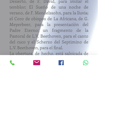
Desierto, de F. David, para imitar el
temblor; El Sueño de una noche de
verano, de F. Mendelssohn, para la lluvia;
el Coro de obispos de La Africana, de G.
Meyerbeer, para la presentación del
Padre Eterno; un fragmento de la
Pastoral de L.V. Beethoven, para el canto
del cuco y el Scherzo del Septimino de
L.V. Beethoven, para el final.
La obertura, de hecho, está salpicada de
citas musicales y guiños a Mendelsshon y
Beethoven.
Personajes:
PACA. Hija de Tadeo,
cantaora.
Mezzosoprano
CUCUFATE. Falso compositor
enamorado de Paca,
Barítono cómico
TADEO. Padre de Paca, cantante de
capilla. Bajo cómico
(Acompañados por un pianista)
Cuaderno pedagógico